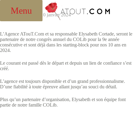
Passer
Yoann Pointreau
au
Menu
contenu
admin
10 janvier 2024
L’Agence ATouT.Com et sa responsable Elysabeth Cortade, seront le
partenaire de notre congrès annuel du COLib pour la 9e année
consécutive et sont déjà dans les starting-block pour nos 10 ans en
2024.
Le courant est passé dès le départ et depuis un lien de confiance s’est
créé.
L’agence est toujours disponible et d’un grand professionnalisme.
D’une fiabilité à toute épreuve allant jusqu’au souci du détail.
Plus qu’un partenaire d’organisation, Elysabeth et son équipe font
partie de notre famille COLib.