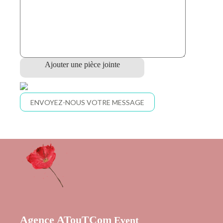
Agence
ATouTCom
Event